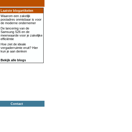
Laatste blogartikelen
Waarom een zakelijk
postadres onmisbaar is voor
de moderne ondernemer
De lancering van de
Samsung S26 en de
meerwaarde voor je zakelijke
efficiëntie
Hoe ziet de ideale
vergaderruimte eruit? Hier
kun je aan denken
Bekijk alle blogs
Contact