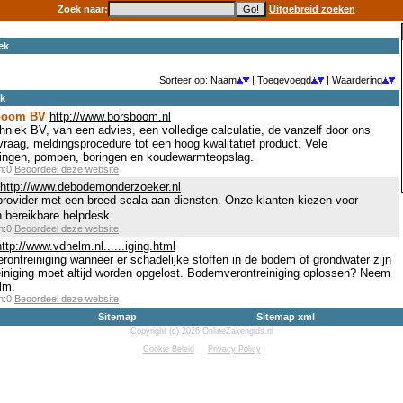
Zoek naar:
Uitgebreid zoeken
ek
Sorteer op: Naam
| Toegevoegd
| Waardering
ek
sboom BV
http://www.borsboom.nl
iek BV, van een advies, een volledige calculatie, de vanzelf door ons
raag, meldingsprocedure tot een hoog kwalitatief product. Vele
ingen, pompen, boringen en koudewarmteopslag.
en:0
Beoordeel deze website
http://www.debodemonderzoeker.nl
rovider met een breed scala aan diensten. Onze klanten kiezen voor
n bereikbare helpdesk.
en:0
Beoordeel deze website
http://www.vdhelm.nl......iging.html
ontreiniging wanneer er schadelijke stoffen in de bodem of grondwater zijn
niging moet altijd worden opgelost. Bodemverontreiniging oplossen? Neem
lm.
en:0
Beoordeel deze website
Sitemap
Sitemap xml
Copyright (c) 2026 OnlineZakengids.nl
Cookie Beleid
Privacy Policy