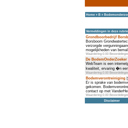
Home
»
B
»
Bodemonderzo
Vermeldingen in deze rubri
Grondboorbedrijf Bor
Borsboom Grondwatertechn
verzorgde vergunningaanv
mogelijkheden van bemal
Waardering:0.00 Beoordeling
De BodemOnderZoeker
WebTeam is een internetp
kwaliteit, ervaring �n ee
Waardering:0.00 Beoordeling
Bodemverontreiniging
Er is sprake van bodemver
gekomen. Bodemverontrei
contact op met VanderHe
Waardering:0.00 Beoordeling
Disclaimer