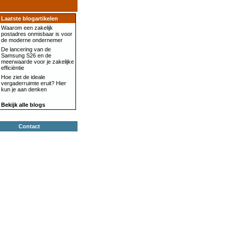
Laatste blogartikelen
Waarom een zakelijk
postadres onmisbaar is voor
de moderne ondernemer
De lancering van de
Samsung S26 en de
meerwaarde voor je zakelijke
efficiëntie
Hoe ziet de ideale
vergaderruimte eruit? Hier
kun je aan denken
Bekijk alle blogs
Contact