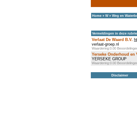
Home
»
W
»
Weg en Water
Vermeldingen in deze rubri
Verlaat De Waard B.V.
h
verlaat-groep.nl
Waardering:0.00 Beoordeling
Yerseke Onderhoud en 
YERSEKE GROUP
Waardering:0.00 Beoordeling
Disclaimer