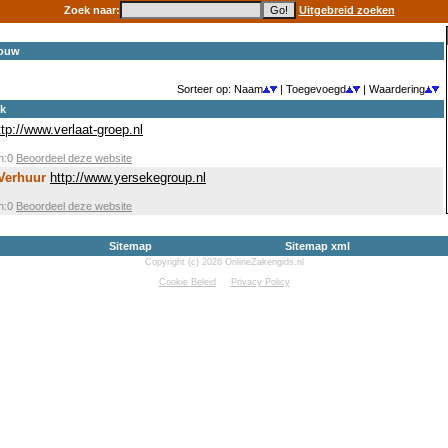
Zoek naar:
Uitgebreid zoeken
bouw
Sorteer op: Naam
| Toegevoegd
| Waardering
ek
ttp://www.verlaat-groep.nl
en:0
Beoordeel deze website
Verhuur
http://www.yersekegroup.nl
en:0
Beoordeel deze website
Sitemap
Sitemap xml
Copyright (c) 2026 OnlineZakengids.nl
Cookie Beleid
Privacy Policy