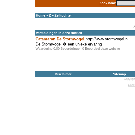
Zoek naar:
Home
»
Z
»
Zeiltochten
Vermeldingen in deze rubriek
Catamaran De Stormvogel
http://www.stormvogel.nl
De Stormvogel � een unieke ervaring
Waardering:0.00 Beoordelingen:0
Beoordeel deze website
Disclaimer
Sitemap
Copyrigh
Cooki