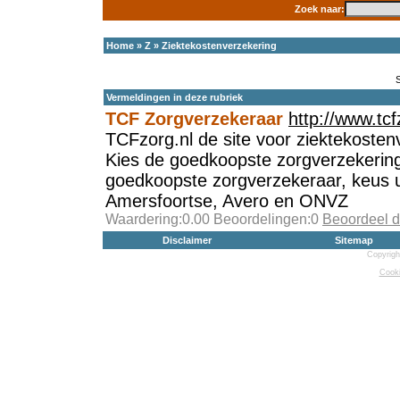
Zoek naar:
Home
»
Z
»
Ziektekostenverzekering
Vermeldingen in deze rubriek
TCF Zorgverzekeraar
http://www.tcf
TCFzorg.nl de site voor ziektekosten
Kies de goedkoopste zorgverzekerin
goedkoopste zorgverzekeraar, keus ui
Amersfoortse, Avero en ONVZ
Waardering:0.00 Beoordelingen:0
Beoordeel d
Disclaimer
Sitemap
Copyrigh
Cooki