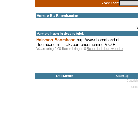
Zoek naar:
Home
»
B
»
Boombanden
Vermeldingen in deze rubriek
Hakvoort Boomband
http://www.boomband.nl
Boomband.nl - Hakvoort onderneming V.O.F
Waardering:0.00 Beoordelingen:0
Beoordeel deze website
Disclaimer
Sitemap
Copyrigh
Cooki