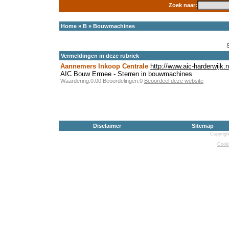
Zoek naar:
Home
»
B
»
Bouwmachines
Vermeldingen in deze rubriek
Aannemers Inkoop Centrale
http://www.aic-harderwijk.n
AIC Bouw Ermee - Sterren in bouwmachines
Waardering:0.00 Beoordelingen:0
Beoordeel deze website
Disclaimer
Sitemap
Copyrigh
Cooki