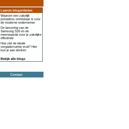
Laatste blogartikelen
Waarom een zakelijk
postadres onmisbaar is voor
de moderne ondernemer
De lancering van de
Samsung S26 en de
meerwaarde voor je zakelijke
efficiëntie
Hoe ziet de ideale
vergaderruimte eruit? Hier
kun je aan denken
Bekijk alle blogs
Contact