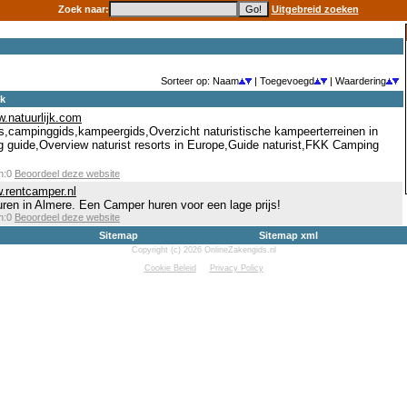
Zoek naar:
Uitgebreid zoeken
Sorteer op: Naam
| Toegevoegd
| Waardering
ek
w.natuurlijk.com
s,campinggids,kampeergids,Overzicht naturistische kampeerterreinen in
guide,Overview naturist resorts in Europe,Guide naturist,FKK Camping
en:0
Beoordeel deze website
w.rentcamper.nl
ren in Almere. Een Camper huren voor een lage prijs!
en:0
Beoordeel deze website
Sitemap
Sitemap xml
Copyright (c) 2026 OnlineZakengids.nl
Cookie Beleid
Privacy Policy