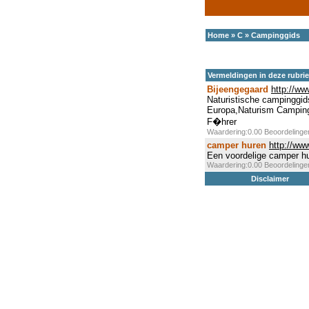
Home
»
C
»
Campinggids
Vermeldingen in deze rubri
Bijeengegaard
http://ww
Naturistische campinggid
Europa,Naturism Camping 
F�hrer
Waardering:0.00 Beoordeling
camper huren
http://ww
Een voordelige camper hu
Waardering:0.00 Beoordeling
Disclaimer