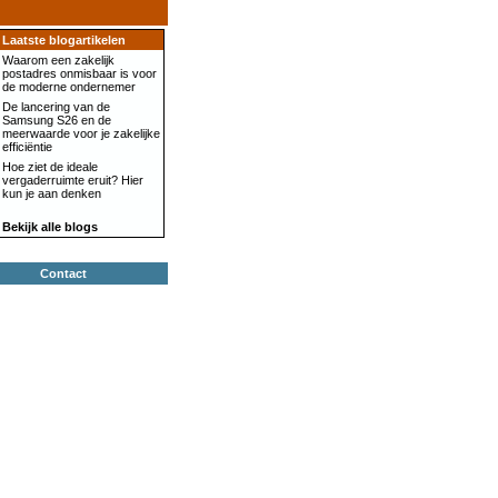
Laatste blogartikelen
Waarom een zakelijk
postadres onmisbaar is voor
de moderne ondernemer
De lancering van de
Samsung S26 en de
meerwaarde voor je zakelijke
efficiëntie
Hoe ziet de ideale
vergaderruimte eruit? Hier
kun je aan denken
Bekijk alle blogs
Contact