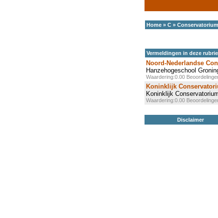
Home
»
C
»
Conservatoriu
Vermeldingen in deze rubri
Noord-Nederlandse Con
Hanzehogeschool Groning
Waardering:0.00 Beoordeling
Koninklijk Conservator
Koninklijk Conservatoriu
Waardering:0.00 Beoordeling
Disclaimer