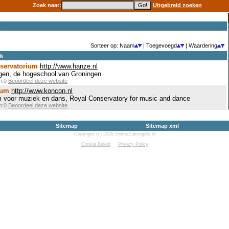
Zoek naar:
Uitgebreid zoeken
m
Sorteer op: Naam
| Toegevoegd
| Waardering
ek
servatorium
http://www.hanze.nl
en, de hogeschool van Groningen
en:0
Beoordeel deze website
ium
http://www.koncon.nl
m voor muziek en dans, Royal Conservatory for music and dance
en:0
Beoordeel deze website
Sitemap
Sitemap xml
Copyright (c) 2026 OnlineZakengids.nl
Cookie Beleid
Privacy Policy