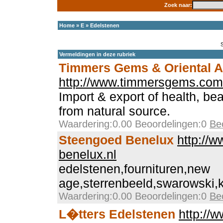
Zoek naar:
Home
»
E
»
Edelstenen
Vermeldingen in deze rubriek
Timmers Gems & Oriental A
http://www.timmersgems.com
Import & export of health, bea
from natural source.
Waardering:0.00 Beoordelingen:0
Be
Steengoed Benelux
http://
benelux.nl
edelstenen,fournituren,new
age,sterrenbeeld,swarowski,
Waardering:0.00 Beoordelingen:0
Be
L�tters Edelstenen
http://w