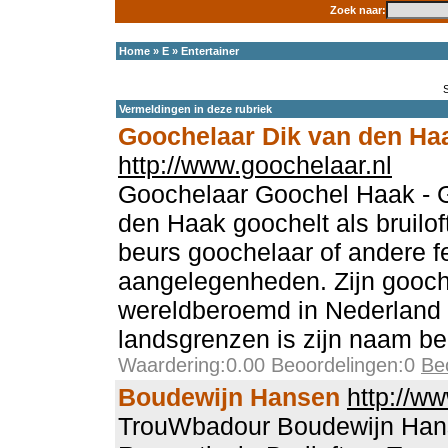
Zoek naar:
Home
»
E
»
Entertainer
Vermeldingen in deze rubriek
Goochelaar Dik van den Ha
http://www.goochelaar.nl
Goochelaar Goochel Haak - 
den Haak goochelt als bruilof
beurs goochelaar of andere fe
aangelegenheden. Zijn gooch
wereldberoemd in Nederland 
landsgrenzen is zijn naam b
Waardering:0.00 Beoordelingen:0
Be
Boudewijn Hansen
http://w
TrouWbadour Boudewijn Hanse