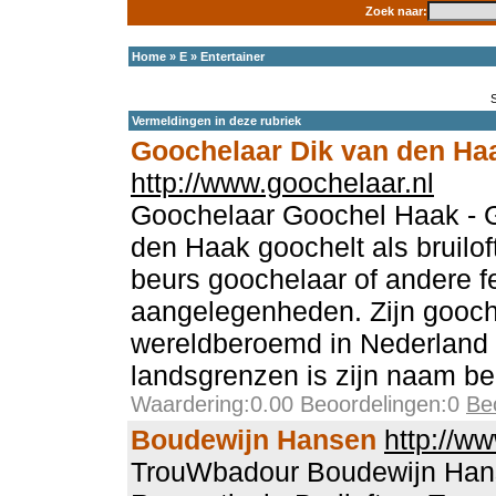
Zoek naar:
Home
»
E
»
Entertainer
Vermeldingen in deze rubriek
Goochelaar Dik van den Ha
http://www.goochelaar.nl
Goochelaar Goochel Haak - 
den Haak goochelt als bruilof
beurs goochelaar of andere fe
aangelegenheden. Zijn gooch
wereldberoemd in Nederland 
landsgrenzen is zijn naam b
Waardering:0.00 Beoordelingen:0
Be
Boudewijn Hansen
http://w
TrouWbadour Boudewijn Hanse