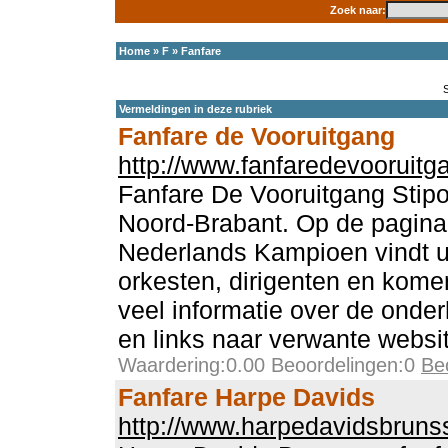
Zoek naar:
Home
»
F
»
Fanfare
Vermeldingen in deze rubriek
Fanfare de Vooruitgang
http://www.fanfaredevooruitg
Fanfare De Vooruitgang Stipou
Noord-Brabant. Op de pagina
Nederlands Kampioen vindt u 
orkesten, dirigenten en komen
veel informatie over de onde
en links naar verwante websi
Waardering:0.00 Beoordelingen:0
Be
Fanfare Harpe Davids
http://www.harpedavidsbruns