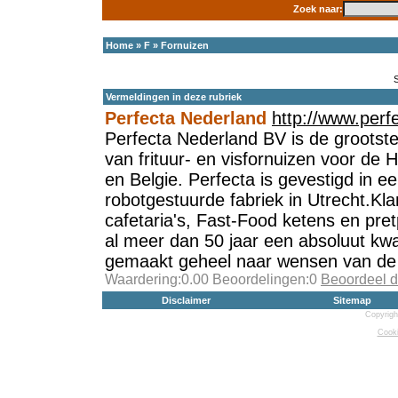
Zoek naar:
Home
»
F
»
Fornuizen
Vermeldingen in deze rubriek
Perfecta Nederland
http://www.perf
Perfecta Nederland BV is de grootst
van frituur- en visfornuizen voor de
en Belgie. Perfecta is gevestigd in e
robotgestuurde fabriek in Utrecht.Kla
cafetaria's, Fast-Food ketens en pre
al meer dan 50 jaar een absoluut kwa
gemaakt geheel naar wensen van de 
Waardering:0.00 Beoordelingen:0
Beoordeel d
Disclaimer
Sitemap
Copyrigh
Cooki