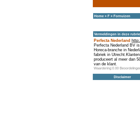
Home
»
F
»
Fornuizen
Vermeldingen in deze rubri
Perfecta Nederland
http
Perfecta Nederland BV is 
Horeca-branche in Nederla
fabriek in Utrecht.Klanten
produceert al meer dan 5
van de klant.
Waardering:0.00 Beoordeling
Disclaimer