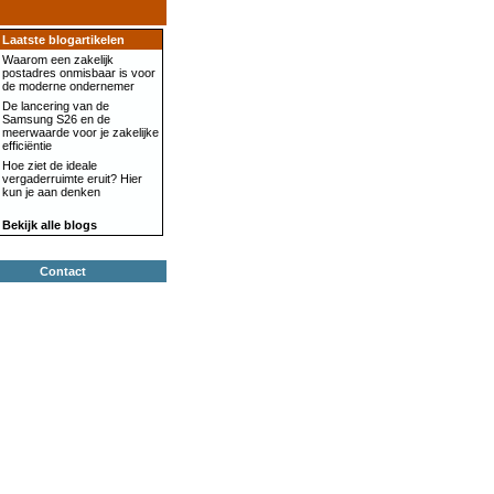
Laatste blogartikelen
Waarom een zakelijk
postadres onmisbaar is voor
de moderne ondernemer
De lancering van de
Samsung S26 en de
meerwaarde voor je zakelijke
efficiëntie
Hoe ziet de ideale
vergaderruimte eruit? Hier
kun je aan denken
Bekijk alle blogs
Contact