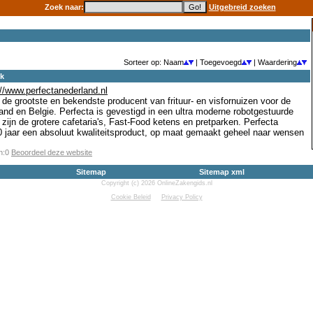
Zoek naar:
Uitgebreid zoeken
Sorteer op: Naam
| Toegevoegd
| Waardering
ek
://www.perfectanederland.nl
de grootste en bekendste producent van frituur- en visfornuizen voor de
nd en Belgie. Perfecta is gevestigd in een ultra moderne robotgestuurde
 zijn de grotere cafetaria's, Fast-Food ketens en pretparken. Perfecta
0 jaar een absoluut kwaliteitsproduct, op maat gemaakt geheel naar wensen
en:0
Beoordeel deze website
Sitemap
Sitemap xml
Copyright (c) 2026 OnlineZakengids.nl
Cookie Beleid
Privacy Policy