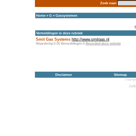
Zoek naar:
Home
»
G
»
Gassystemen
Vermeldingen in deze rubriek
Smit Gas Systems
http://www.smitgas.nl
Waardering:0.00 Beoordelingen:0
Beoordeel deze website
Disclaimer
Sitemap
Copyrigh
Cooki