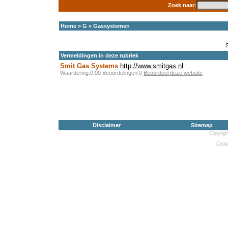
Zoek naar:
Home
»
G
»
Gassystemen
Vermeldingen in deze rubriek
Smit Gas Systems
http://www.smitgas.nl
Waardering:0.00 Beoordelingen:0
Beoordeel deze website
Disclaimer
Sitemap
Copyrigh
Cooki