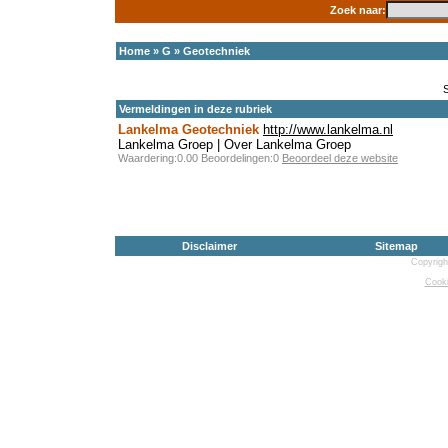
Zoek naar:
Home
»
G
»
Geotechniek
Vermeldingen in deze rubriek
Lankelma Geotechniek
http://www.lankelma.nl
Lankelma Groep | Over Lankelma Groep
Waardering:0.00 Beoordelingen:0
Beoordeel deze website
Disclaimer
Sitemap
Copyrigh
Cooki