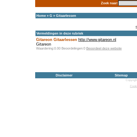
Zoek naar:
Home
»
G
»
Gitaarlessen
Vermeldingen in deze rubriek
Gitareon Gitaarlessen
http://www.gitareon.nl
Gitareon
Waardering:0.00 Beoordelingen:0
Beoordeel deze website
Disclaimer
Sitemap
Copyrigh
Cooki