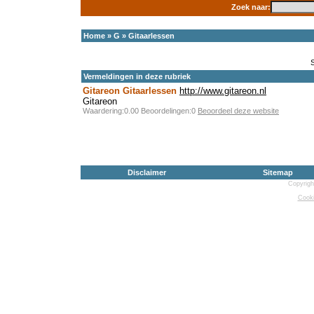
Zoek naar:
Home
»
G
»
Gitaarlessen
Vermeldingen in deze rubriek
Gitareon Gitaarlessen
http://www.gitareon.nl
Gitareon
Waardering:0.00 Beoordelingen:0
Beoordeel deze website
Disclaimer
Sitemap
Copyrigh
Cooki