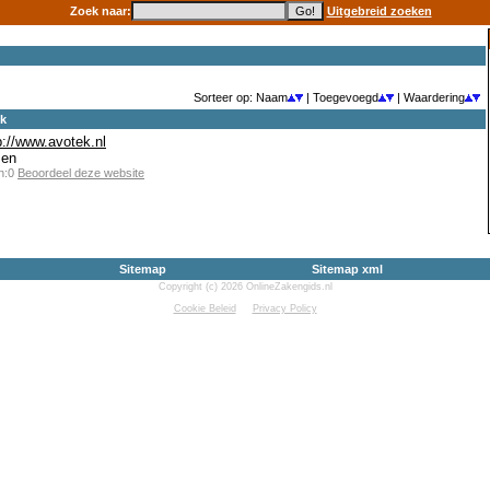
Zoek naar:
Uitgebreid zoeken
Sorteer op: Naam
| Toegevoegd
| Waardering
ek
p://www.avotek.nl
sen
en:0
Beoordeel deze website
Sitemap
Sitemap xml
Copyright (c) 2026 OnlineZakengids.nl
Cookie Beleid
Privacy Policy