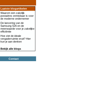
Laatste blogartikelen
Waarom een zakelijk
postadres onmisbaar is voor
de moderne ondernemer
De lancering van de
Samsung S26 en de
meerwaarde voor je zakelijke
efficiëntie
Hoe ziet de ideale
vergaderruimte eruit? Hier
kun je aan denken
Bekijk alle blogs
Contact