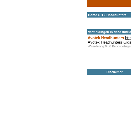
Home
»
H
»
Headhunters
Vermeldingen in deze rubri
Avotek Headhunters
htt
Avotek Headhunters Gid
Waardering:0.00 Beoordeling
Disclaimer