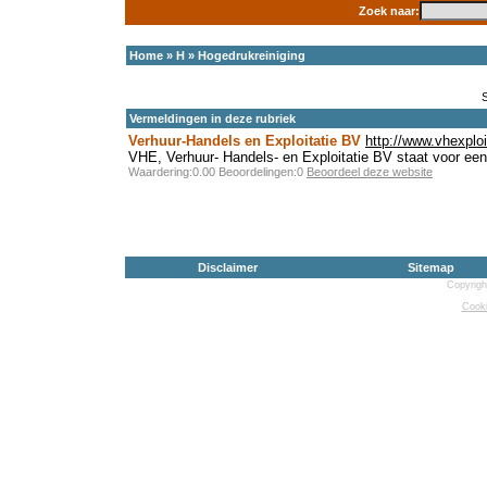
Zoek naar:
Home
»
H
»
Hogedrukreiniging
Vermeldingen in deze rubriek
Verhuur-Handels en Exploitatie BV
http://www.vhexploit
VHE, Verhuur- Handels- en Exploitatie BV staat voor een 
Waardering:0.00 Beoordelingen:0
Beoordeel deze website
Disclaimer
Sitemap
Copyrigh
Cooki