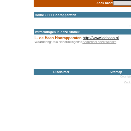
Zoek naar:
Home
»
H
»
Hoorapparaten
Vermeldingen in deze rubriek
L. de Haan Hoorapparaten
http://www.ldehaan.nl
Waardering:0.00 Beoordelingen:0
Beoordeel deze website
Disclaimer
Sitemap
Copyrigh
Cooki