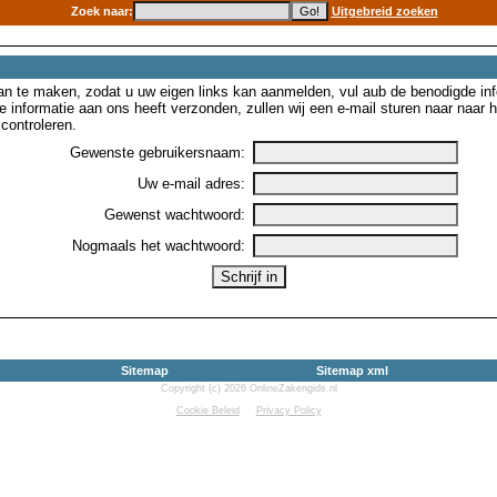
Zoek naar:
Uitgebreid zoeken
n te maken, zodat u uw eigen links kan aanmelden, vul aub de benodigde inf
e informatie aan ons heeft verzonden, zullen wij een e-mail sturen naar naar
controleren.
Gewenste gebruikersnaam:
Uw e-mail adres:
Gewenst wachtwoord:
Nogmaals het wachtwoord:
Sitemap
Sitemap xml
Copyright (c) 2026 OnlineZakengids.nl
Cookie Beleid
Privacy Policy