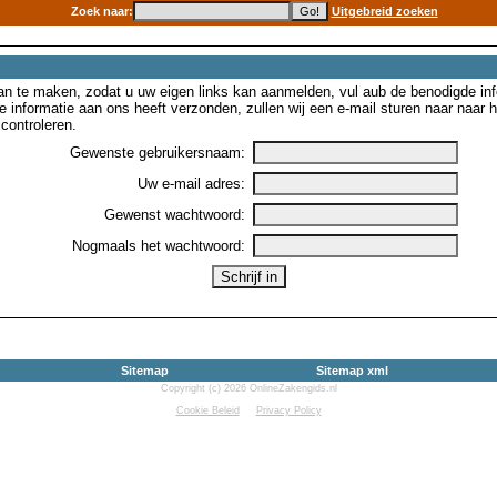
Zoek naar:
Uitgebreid zoeken
n te maken, zodat u uw eigen links kan aanmelden, vul aub de benodigde inf
e informatie aan ons heeft verzonden, zullen wij een e-mail sturen naar naar
controleren.
Gewenste gebruikersnaam:
Uw e-mail adres:
Gewenst wachtwoord:
Nogmaals het wachtwoord:
Sitemap
Sitemap xml
Copyright (c) 2026 OnlineZakengids.nl
Cookie Beleid
Privacy Policy