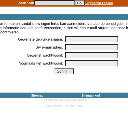
Zoek naar:
Uitgebreid zoeken
n te maken, zodat u uw eigen links kan aanmelden, vul aub de benodigde inf
e informatie aan ons heeft verzonden, zullen wij een e-mail sturen naar naar
controleren.
Gewenste gebruikersnaam:
Uw e-mail adres:
Gewenst wachtwoord:
Nogmaals het wachtwoord:
Sitemap
Sitemap xml
Copyright (c) 2026 OnlineZakengids.nl
Cookie Beleid
Privacy Policy