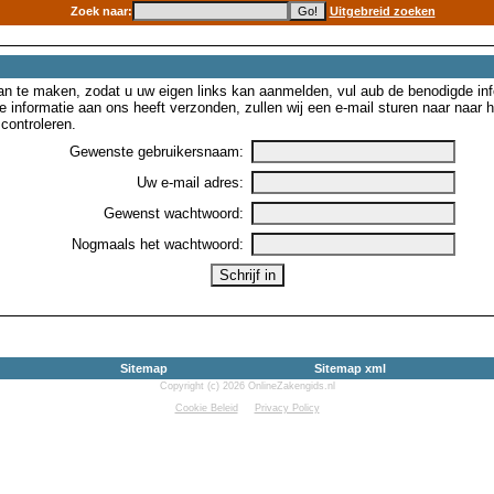
Zoek naar:
Uitgebreid zoeken
n te maken, zodat u uw eigen links kan aanmelden, vul aub de benodigde inf
e informatie aan ons heeft verzonden, zullen wij een e-mail sturen naar naar
controleren.
Gewenste gebruikersnaam:
Uw e-mail adres:
Gewenst wachtwoord:
Nogmaals het wachtwoord:
Sitemap
Sitemap xml
Copyright (c) 2026 OnlineZakengids.nl
Cookie Beleid
Privacy Policy