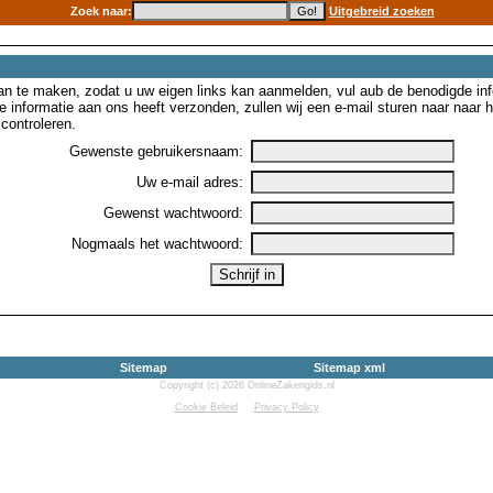
Zoek naar:
Uitgebreid zoeken
n te maken, zodat u uw eigen links kan aanmelden, vul aub de benodigde inf
e informatie aan ons heeft verzonden, zullen wij een e-mail sturen naar naar
controleren.
Gewenste gebruikersnaam:
Uw e-mail adres:
Gewenst wachtwoord:
Nogmaals het wachtwoord:
Sitemap
Sitemap xml
Copyright (c) 2026 OnlineZakengids.nl
Cookie Beleid
Privacy Policy