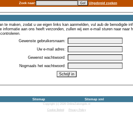
Zoek naar:
Uitgebreid zoeken
n te maken, zodat u uw eigen links kan aanmelden, vul aub de benodigde inf
e informatie aan ons heeft verzonden, zullen wij een e-mail sturen naar naar
controleren.
Gewenste gebruikersnaam:
Uw e-mail adres:
Gewenst wachtwoord:
Nogmaals het wachtwoord:
Sitemap
Sitemap xml
Copyright (c) 2026 OnlineZakengids.nl
Cookie Beleid
Privacy Policy