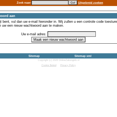
Zoek naar:
Uitgebreid zoeken
woord aan
 bent, vul dan uw e-mail hieronder in. Wij zullen u een controle code toesture
m uw een nieuw wachtwoord aan te maken.
Uw e-mail adres:
Sitemap
Sitemap xml
Copyright (c) 2026 OnlineZakengids.nl
Cookie Beleid
Privacy Policy