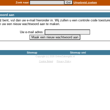
Zoek naar:
Uitgebreid zoeken
woord aan
 bent, vul dan uw e-mail hieronder in. Wij zullen u een controle code toesture
m uw een nieuw wachtwoord aan te maken.
Uw e-mail adres:
Sitemap
Sitemap xml
Copyright (c) 2026 OnlineZakengids.nl
Cookie Beleid
Privacy Policy