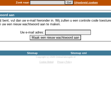
Zoek naar:
Uitgebreid zoeken
woord aan
 bent, vul dan uw e-mail hieronder in. Wij zullen u een controle code toesture
m uw een nieuw wachtwoord aan te maken.
Uw e-mail adres:
Sitemap
Sitemap xml
Copyright (c) 2026 OnlineZakengids.nl
Cookie Beleid
Privacy Policy