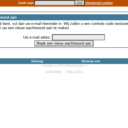
Zoek naar:
Uitgebreid zoeken
woord aan
 bent, vul dan uw e-mail hieronder in. Wij zullen u een controle code toesture
m uw een nieuw wachtwoord aan te maken.
Uw e-mail adres:
Sitemap
Sitemap xml
Copyright (c) 2026 OnlineZakengids.nl
Cookie Beleid
Privacy Policy