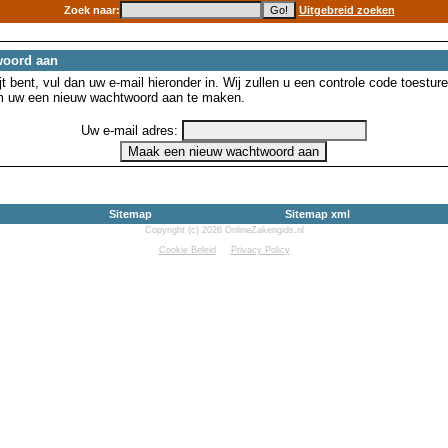
Zoek naar:
Uitgebreid zoeken
woord aan
 bent, vul dan uw e-mail hieronder in. Wij zullen u een controle code toesture
m uw een nieuw wachtwoord aan te maken.
Uw e-mail adres:
Sitemap
Sitemap xml
Copyright (c) 2026 OnlineZakengids.nl
Cookie Beleid
Privacy Policy