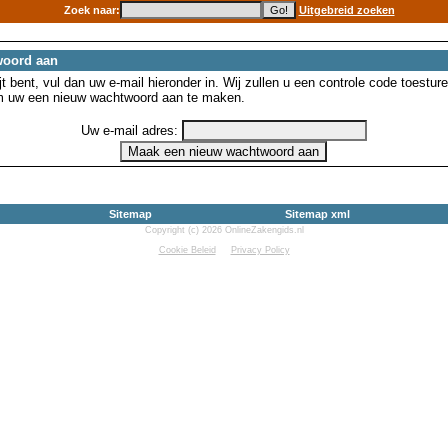
Zoek naar:
Uitgebreid zoeken
woord aan
 bent, vul dan uw e-mail hieronder in. Wij zullen u een controle code toesture
m uw een nieuw wachtwoord aan te maken.
Uw e-mail adres:
Sitemap
Sitemap xml
Copyright (c) 2026 OnlineZakengids.nl
Cookie Beleid
Privacy Policy