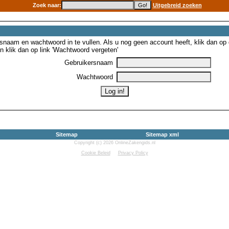
Zoek naar:
Uitgebreid zoeken
snaam en wachtwoord in te vullen. Als u nog geen account heeft, klik dan op de
 klik dan op link 'Wachtwoord vergeten'
Gebruikersnaam
Wachtwoord
Sitemap
Sitemap xml
Copyright (c) 2026 OnlineZakengids.nl
Cookie Beleid
Privacy Policy