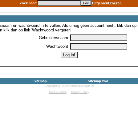
Zoek naar:
Uitgebreid zoeken
snaam en wachtwoord in te vullen. Als u nog geen account heeft, klik dan op de
 klik dan op link 'Wachtwoord vergeten'
Gebruikersnaam
Wachtwoord
Sitemap
Sitemap xml
Copyright (c) 2026 OnlineZakengids.nl
Cookie Beleid
Privacy Policy