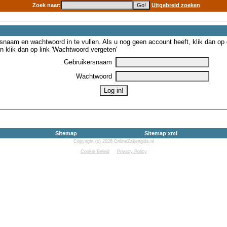
Zoek naar:
Uitgebreid zoeken
snaam en wachtwoord in te vullen. Als u nog geen account heeft, klik dan op de
 klik dan op link 'Wachtwoord vergeten'
Gebruikersnaam
Wachtwoord
Sitemap
Sitemap xml
Copyright (c) 2026 OnlineZakengids.nl
Cookie Beleid
Privacy Policy