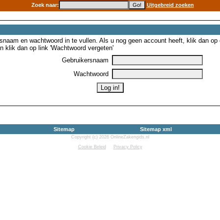
Zoek naar:
Uitgebreid zoeken
snaam en wachtwoord in te vullen. Als u nog geen account heeft, klik dan op de
 klik dan op link 'Wachtwoord vergeten'
Gebruikersnaam
Wachtwoord
Sitemap
Sitemap xml
Copyright (c) 2026 OnlineZakengids.nl
Cookie Beleid
Privacy Policy