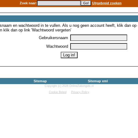
Zoek naar:
Uitgebreid zoeken
snaam en wachtwoord in te vullen. Als u nog geen account heeft, klik dan op de
 klik dan op link 'Wachtwoord vergeten'
Gebruikersnaam
Wachtwoord
Sitemap
Sitemap xml
Copyright (c) 2026 OnlineZakengids.nl
Cookie Beleid
Privacy Policy