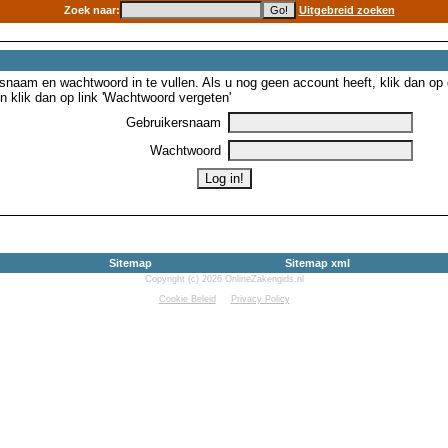
Zoek naar:
Uitgebreid zoeken
snaam en wachtwoord in te vullen. Als u nog geen account heeft, klik dan op de
 klik dan op link 'Wachtwoord vergeten'
Gebruikersnaam
Wachtwoord
Sitemap
Sitemap xml
Copyright (c) 2026 OnlineZakengids.nl
Cookie Beleid
Privacy Policy