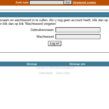
Zoek naar:
Uitgebreid zoeken
snaam en wachtwoord in te vullen. Als u nog geen account heeft, klik dan op de
 klik dan op link 'Wachtwoord vergeten'
Gebruikersnaam
Wachtwoord
Sitemap
Sitemap xml
Copyright (c) 2026 OnlineZakengids.nl
Cookie Beleid
Privacy Policy