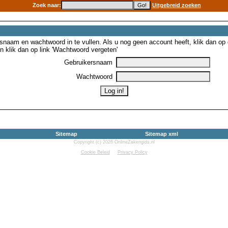
Zoek naar:
Uitgebreid zoeken
snaam en wachtwoord in te vullen. Als u nog geen account heeft, klik dan op de
 klik dan op link 'Wachtwoord vergeten'
Gebruikersnaam
Wachtwoord
Sitemap
Sitemap xml
Copyright (c) 2026 OnlineZakengids.nl
Cookie Beleid
Privacy Policy