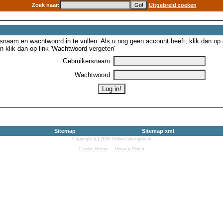
Zoek naar:
Uitgebreid zoeken
snaam en wachtwoord in te vullen. Als u nog geen account heeft, klik dan op de
 klik dan op link 'Wachtwoord vergeten'
Gebruikersnaam
Wachtwoord
Sitemap
Sitemap xml
Copyright (c) 2026 OnlineZakengids.nl
Cookie Beleid
Privacy Policy