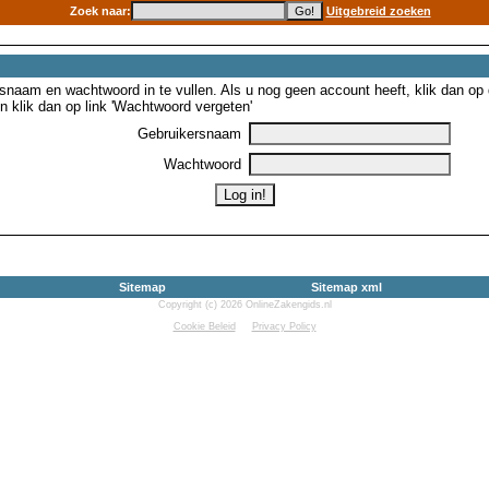
Zoek naar:
Uitgebreid zoeken
snaam en wachtwoord in te vullen. Als u nog geen account heeft, klik dan op de
 klik dan op link 'Wachtwoord vergeten'
Gebruikersnaam
Wachtwoord
Sitemap
Sitemap xml
Copyright (c) 2026 OnlineZakengids.nl
Cookie Beleid
Privacy Policy