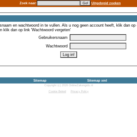
Zoek naar:
Uitgebreid zoeken
snaam en wachtwoord in te vullen. Als u nog geen account heeft, klik dan op de
 klik dan op link 'Wachtwoord vergeten'
Gebruikersnaam
Wachtwoord
Sitemap
Sitemap xml
Copyright (c) 2026 OnlineZakengids.nl
Cookie Beleid
Privacy Policy