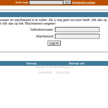
Zoek naar:
Uitgebreid zoeken
snaam en wachtwoord in te vullen. Als u nog geen account heeft, klik dan op de
 klik dan op link 'Wachtwoord vergeten'
Gebruikersnaam
Wachtwoord
Sitemap
Sitemap xml
Copyright (c) 2026 OnlineZakengids.nl
Cookie Beleid
Privacy Policy