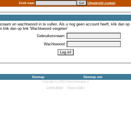
Zoek naar:
Uitgebreid zoeken
snaam en wachtwoord in te vullen. Als u nog geen account heeft, klik dan op de
 klik dan op link 'Wachtwoord vergeten'
Gebruikersnaam
Wachtwoord
Sitemap
Sitemap xml
Copyright (c) 2026 OnlineZakengids.nl
Cookie Beleid
Privacy Policy