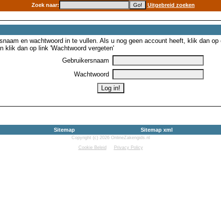
Zoek naar:
Uitgebreid zoeken
snaam en wachtwoord in te vullen. Als u nog geen account heeft, klik dan op de
 klik dan op link 'Wachtwoord vergeten'
Gebruikersnaam
Wachtwoord
Sitemap
Sitemap xml
Copyright (c) 2026 OnlineZakengids.nl
Cookie Beleid
Privacy Policy