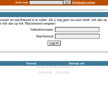
Zoek naar:
Uitgebreid zoeken
snaam en wachtwoord in te vullen. Als u nog geen account heeft, klik dan op de
 klik dan op link 'Wachtwoord vergeten'
Gebruikersnaam
Wachtwoord
Sitemap
Sitemap xml
Copyright (c) 2026 OnlineZakengids.nl
Cookie Beleid
Privacy Policy