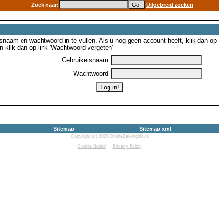
Zoek naar:
Uitgebreid zoeken
snaam en wachtwoord in te vullen. Als u nog geen account heeft, klik dan op de
 klik dan op link 'Wachtwoord vergeten'
Gebruikersnaam
Wachtwoord
Sitemap
Sitemap xml
Copyright (c) 2026 OnlineZakengids.nl
Cookie Beleid
Privacy Policy